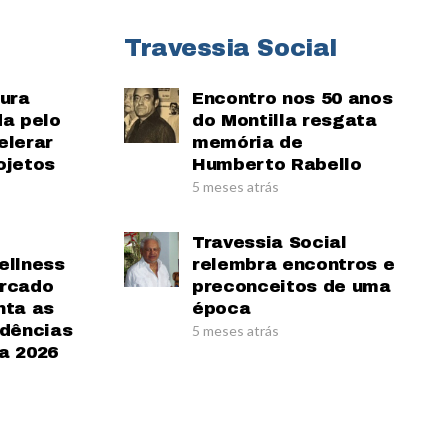
Travessia Social
tura
Encontro nos 50 anos
da pelo
do Montilla resgata
elerar
memória de
ojetos
Humberto Rabello
5 meses atrás
Travessia Social
ellness
relembra encontros e
ercado
preconceitos de uma
nta as
época
ndências
5 meses atrás
a 2026