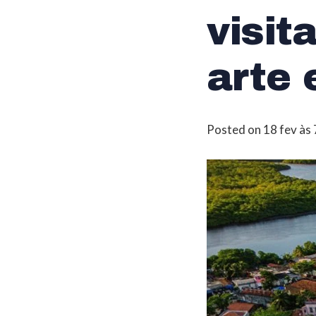
visit
arte 
Posted on
18 fev às