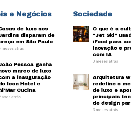
is e Negócios
Sociedade
Casas de luxo nos
O que é a cul
Jardins disparam de
“Jet Ski” usa
preço em São Paulo
iFood para ac
inovação e pr
4 meses atrás
com IA
3 meses atrás
João Pessoa ganha
novo marco de luxo
com a inauguração
Arquitetura w
do Icon Hotel e
redefine o m
Al’Mar Cucina
de luxo e apo
principais te
2 anos atrás
de design par
3 meses atrás