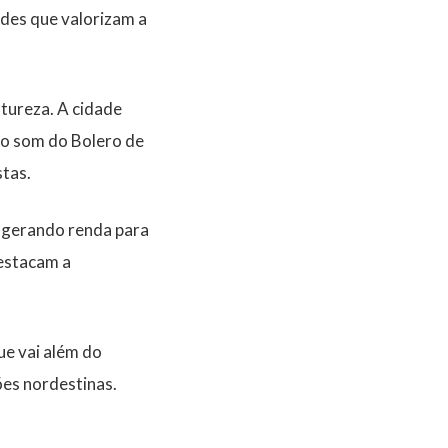
ades que valorizam a
tureza. A cidade
ao som do Bolero de
tas.
, gerando renda para
destacam a
ue vai além do
ões nordestinas.