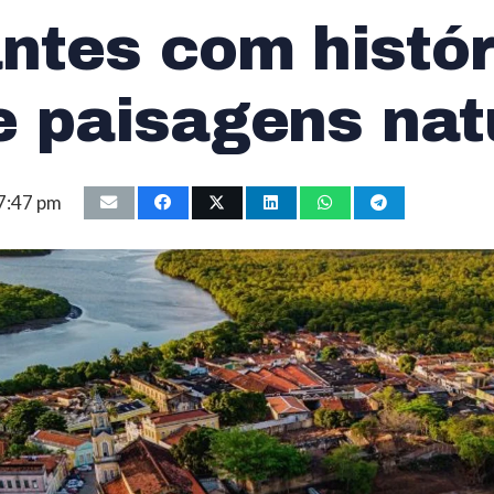
antes com histór
e paisagens nat
 7:47 pm