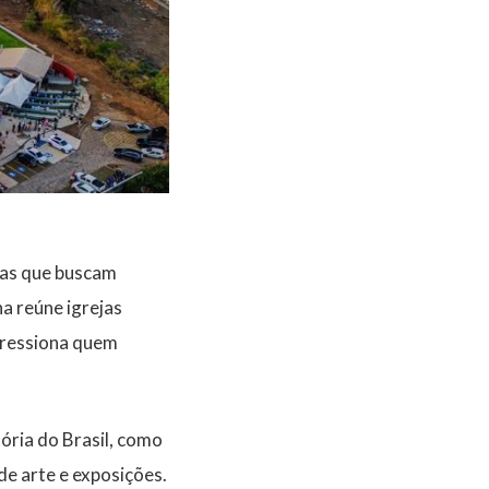
tas que buscam
na reúne igrejas
mpressiona quem
ória do Brasil, como
de arte e exposições.