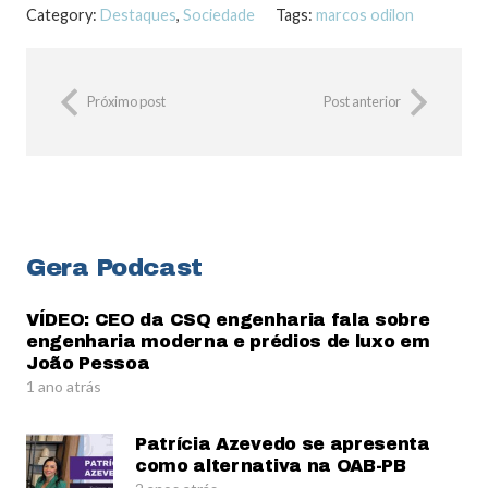
Category:
Destaques
,
Sociedade
Tags:
marcos odilon
Próximo post
Post anterior
Gera Podcast
VÍDEO: CEO da CSQ engenharia fala sobre
engenharia moderna e prédios de luxo em
João Pessoa
1 ano atrás
Patrícia Azevedo se apresenta
como alternativa na OAB-PB