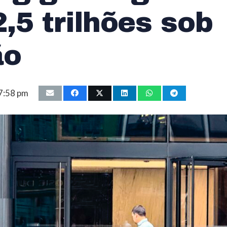
,5 trilhões sob
ão
 7:58 pm