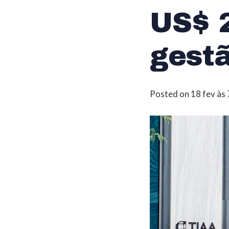
US$ 2
gest
Posted on
18 fev às