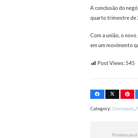
A conclusão do negóc
quarto trimestre de
Com a união, o novo 
em um movimento que 
Post Views:
545
Category:
Destaques
,
Próximo post