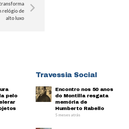
 transforma
m relógio de
alto luxo
Travessia Social
tura
Encontro nos 50 anos
da pelo
do Montilla resgata
elerar
memória de
ojetos
Humberto Rabello
5 meses atrás