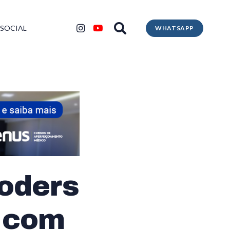
 SOCIAL
WHATSAPP
oders
l com