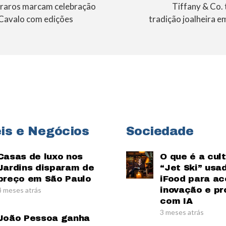
 raros marcam celebração
Tiffany & Co.
Cavalo com edições
tradição joalheira e
is e Negócios
Sociedade
Casas de luxo nos
O que é a cul
Jardins disparam de
“Jet Ski” usa
preço em São Paulo
iFood para ac
inovação e pr
4 meses atrás
com IA
3 meses atrás
João Pessoa ganha