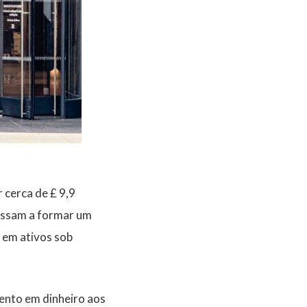
 cerca de
£ 9,9
assam a formar um
s em ativos sob
mento em dinheiro aos