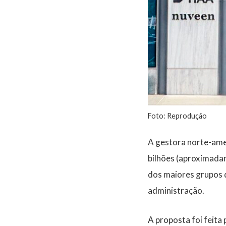
Foto: Reprodução
A gestora norte-am
bilhões
(aproximadam
dos maiores grupos 
administração
.
A proposta foi feita