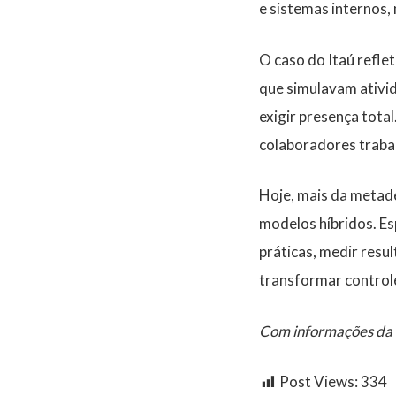
e sistemas internos,
O caso do Itaú refle
que simulavam ativi
exigir presença tota
colaboradores traba
Hoje, mais da metad
modelos híbridos. Es
práticas, medir resul
transformar controle
Com informações da
Post Views:
334