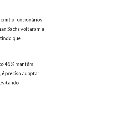
demitiu funcionários
man Sachs voltaram a
itindo que
anto 45% mantêm
 é preciso adaptar
 evitando