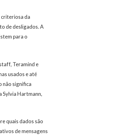
criteriosa da
to de desligados. A
istem para o
taff, Teramind e
mas usados e até
 não significa
a Sylvia Hartmann,
bre quais dados são
cativos de mensagens