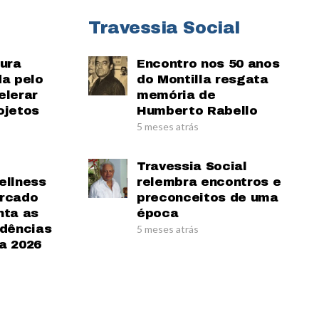
Travessia Social
tura
Encontro nos 50 anos
da pelo
do Montilla resgata
elerar
memória de
ojetos
Humberto Rabello
5 meses atrás
Travessia Social
ellness
relembra encontros e
ercado
preconceitos de uma
nta as
época
ndências
5 meses atrás
a 2026