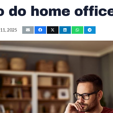
o do home offic
 11, 2025