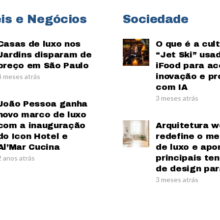
is e Negócios
Sociedade
Casas de luxo nos
O que é a cul
Jardins disparam de
“Jet Ski” usa
preço em São Paulo
iFood para ac
inovação e pr
4 meses atrás
com IA
3 meses atrás
João Pessoa ganha
novo marco de luxo
com a inauguração
Arquitetura w
do Icon Hotel e
redefine o m
Al’Mar Cucina
de luxo e apo
principais te
2 anos atrás
de design par
3 meses atrás