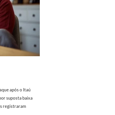
aque após o Itaú
por suposta baixa
is registraram