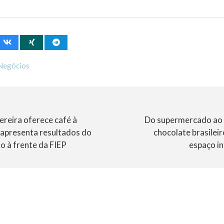
Negócios
ereira oferece café à
Do supermercado ao u
 apresenta resultados do
chocolate brasilei
o à frente da FIEP
espaço in