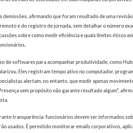
s demissões, afirmando que foram resultado de uma revisão 
remoto e do registro de jornada, sem detalhar o número exa
cussões sobre como medir eficiência e quais limites éticos ex
ncionários.
so de softwares para acompanhar produtividade, como Hubs
ularizou. Eles registram tempo ativo no computador, progra
pecialistas alertam, no entanto, que medir apenas movimento
“Presença sem propósito não garante resultado algum”, afirm
ota.
rante transparência: funcionários devem ser informados so
ão usados. É permitido monitorar emails corporativos, apli