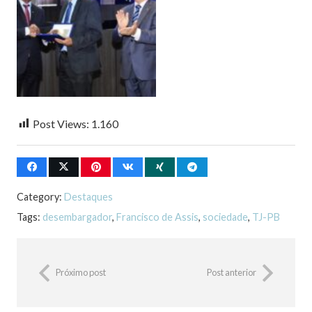
Post Views:
1.160
Category:
Destaques
Tags:
desembargador
,
Francisco de Assis
,
sociedade
,
TJ-PB
Próximo post
Post anterior