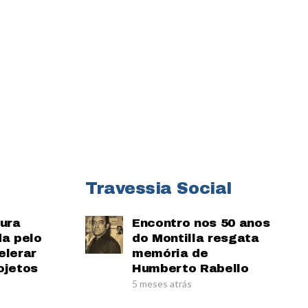
Travessia Social
tura
Encontro nos 50 anos
da pelo
do Montilla resgata
elerar
memória de
ojetos
Humberto Rabello
5 meses atrás