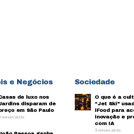
is e Negócios
Sociedade
Casas de luxo nos
O que é a cul
Jardins disparam de
“Jet Ski” usa
preço em São Paulo
iFood para ac
inovação e pr
4 meses atrás
com IA
3 meses atrás
João Pessoa ganha