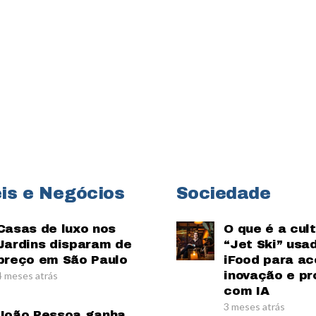
is e Negócios
Sociedade
Casas de luxo nos
O que é a cul
Jardins disparam de
“Jet Ski” usa
preço em São Paulo
iFood para ac
inovação e pr
4 meses atrás
com IA
3 meses atrás
João Pessoa ganha