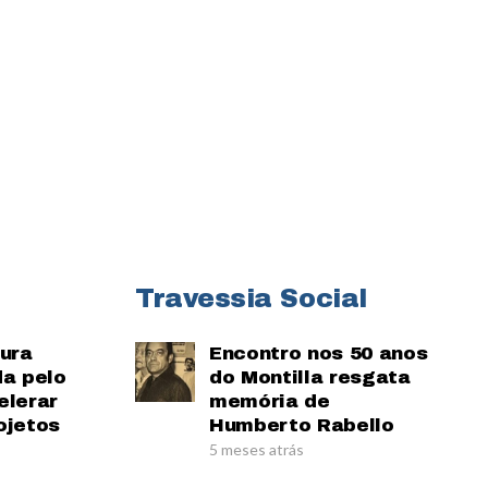
Travessia Social
tura
Encontro nos 50 anos
da pelo
do Montilla resgata
elerar
memória de
ojetos
Humberto Rabello
5 meses atrás