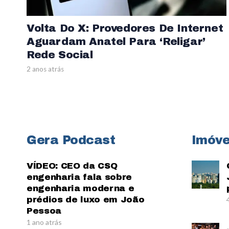
Volta Do X: Provedores De Internet
Aguardam Anatel Para ‘religar’
Rede Social
2 anos atrás
Gera Podcast
Imóve
VÍDEO: CEO da CSQ
engenharia fala sobre
engenharia moderna e
prédios de luxo em João
Pessoa
1 ano atrás