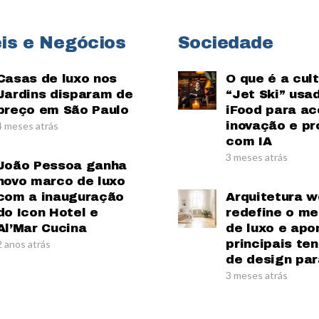
is e Negócios
Sociedade
Casas de luxo nos
O que é a cul
Jardins disparam de
“Jet Ski” usa
preço em São Paulo
iFood para ac
inovação e pr
4 meses atrás
com IA
3 meses atrás
João Pessoa ganha
novo marco de luxo
com a inauguração
Arquitetura w
do Icon Hotel e
redefine o m
Al’Mar Cucina
de luxo e apo
principais te
2 anos atrás
de design par
3 meses atrás