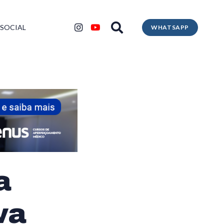
 SOCIAL
WHATSAPP
a
va