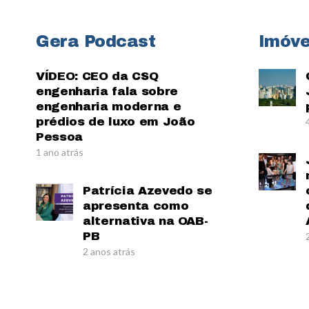
Gera Podcast
Imóve
VÍDEO: CEO da CSQ
engenharia fala sobre
engenharia moderna e
prédios de luxo em João
Pessoa
1 ano atrás
Patrícia Azevedo se
apresenta como
alternativa na OAB-
PB
2 anos atrás