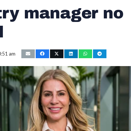
try manager no
l
0:51 am