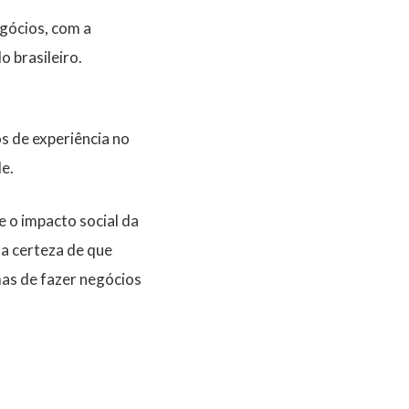
egócios
, com a
 brasileiro.
s de experiência no
le
.
 o impacto social da
a certeza de que
mas de fazer negócios