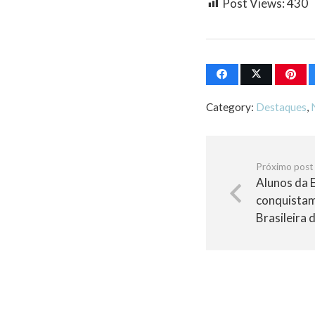
Post Views:
430
Category:
Destaques
,
Próximo post
Alunos da E
conquistam
Brasileira 