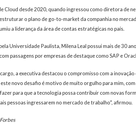
le Cloud desde
2020
, quando ingressou como
diretora de n
estruturar o plano de
go-to-market
da companhia no mercado
miu a liderança da área de
contas estratégicas
no país.
 pela Universidade Paulista
, Milena Leal possui
mais de 30 ano
 com passagens por empresas de destaque como
SAP e Orac
cargo, a executiva destacou o compromisso com a inovação e
este novo desafio é motivo de muito orgulho para mim, com 
fazer para que a tecnologia possa contribuir com novas for
mais pessoas ingressarem no mercado de trabalho
”, afirmou.
 Forbes