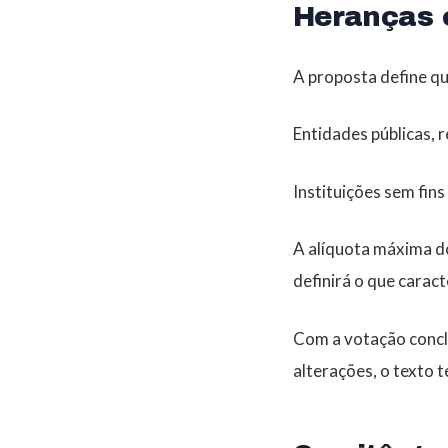
Heranças 
A proposta define q
Entidades públicas, re
Instituições sem fins
A alíquota máxima d
definirá o que carac
Com a votação concl
alterações, o texto 