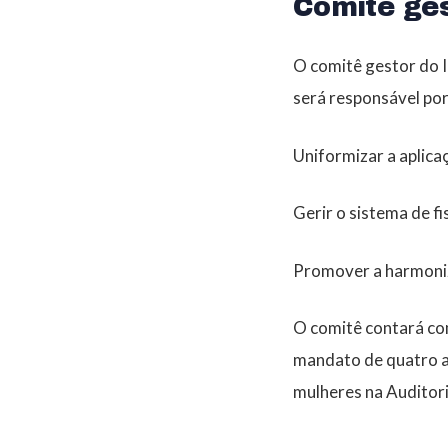
Comitê ge
O comitê gestor do I
será responsável por
Uniformizar a aplica
Gerir o sistema de fi
Promover a harmoniz
O comitê contará co
mandato de quatro a
mulheres na Auditori