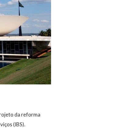
rojeto da reforma
viços (IBS).