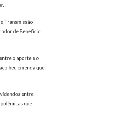
r.
bre Transmissão
rador de Benefício
 entre o aporte e o
) acolheu emenda que
ividendos entre
s polêmicas que