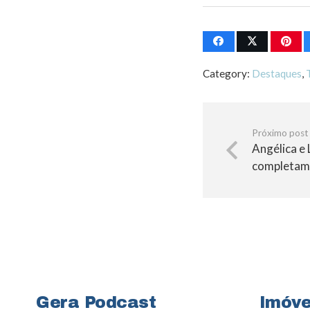
Category:
Destaques
,
Próximo post
Angélica e
completam
Gera Podcast
Imóve