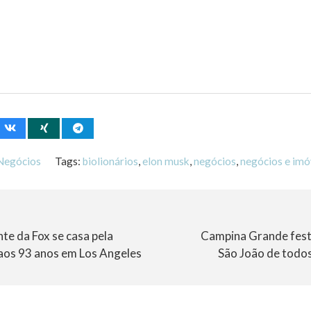
Negócios
Tags:
biolionários
,
elon musk
,
negócios
,
negócios e imó
te da Fox se casa pela
Campina Grande fest
 aos 93 anos em Los Angeles
São João de todo