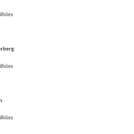
ilhões
erberg
ilhões
on
ilhões