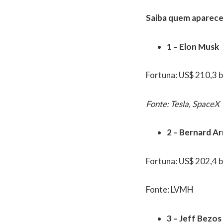
Saiba quem aparece 
1 – Elon Musk
Fortuna: US$ 210,3 b
Fonte: Tesla, SpaceX
2 – Bernard Ar
Fortuna: US$ 202,4 b
Fonte: LVMH
3 – Jeff Bezos