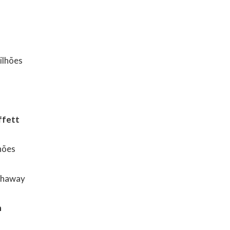
ilhões
ffett
hões
thaway
n