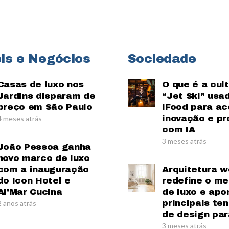
is e Negócios
Sociedade
Casas de luxo nos
O que é a cul
Jardins disparam de
“Jet Ski” usa
preço em São Paulo
iFood para ac
inovação e pr
4 meses atrás
com IA
3 meses atrás
João Pessoa ganha
novo marco de luxo
com a inauguração
Arquitetura w
do Icon Hotel e
redefine o m
Al’Mar Cucina
de luxo e apo
principais te
2 anos atrás
de design par
3 meses atrás