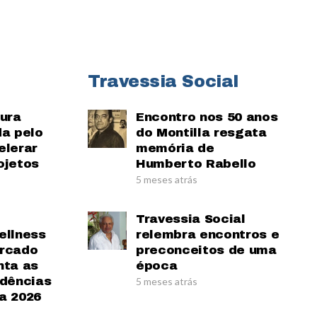
Travessia Social
tura
Encontro nos 50 anos
da pelo
do Montilla resgata
elerar
memória de
ojetos
Humberto Rabello
5 meses atrás
Travessia Social
ellness
relembra encontros e
ercado
preconceitos de uma
nta as
época
ndências
5 meses atrás
a 2026