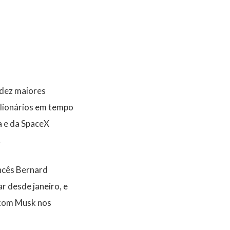
 dez maiores
ilionários em tempo
la e da SpaceX
.
ancês Bernard
r desde janeiro, e
 com Musk nos