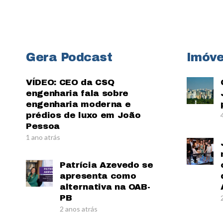
Gera Podcast
Imóve
VÍDEO: CEO da CSQ
engenharia fala sobre
engenharia moderna e
prédios de luxo em João
Pessoa
1 ano atrás
Patrícia Azevedo se
apresenta como
alternativa na OAB-
PB
2 anos atrás