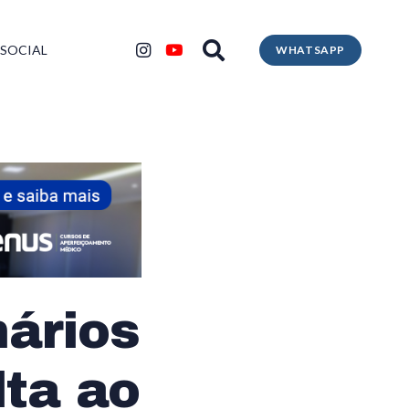
 SOCIAL
WHATSAPP
nários
lta ao