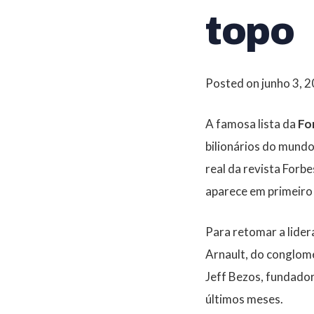
topo
Posted on
junho 3, 
A famosa lista da
Fo
bilionários do mundo
real da revista Forbe
aparece em primeiro 
Para retomar a lider
Arnault, do conglome
Jeff Bezos, fundado
últimos meses.