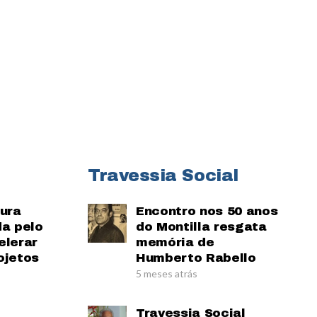
Travessia Social
tura
Encontro nos 50 anos
da pelo
do Montilla resgata
elerar
memória de
ojetos
Humberto Rabello
5 meses atrás
Travessia Social