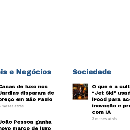
is e Negócios
Sociedade
Casas de luxo nos
O que é a cul
Jardins disparam de
“Jet Ski” usa
preço em São Paulo
iFood para ac
inovação e pr
4 meses atrás
com IA
3 meses atrás
João Pessoa ganha
novo marco de luxo