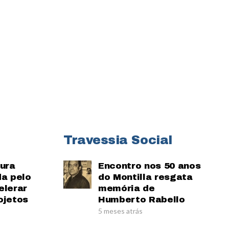
Travessia Social
tura
Encontro nos 50 anos
da pelo
do Montilla resgata
elerar
memória de
ojetos
Humberto Rabello
5 meses atrás