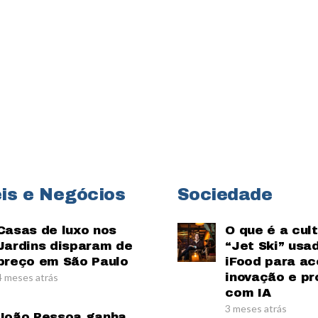
is e Negócios
Sociedade
Casas de luxo nos
O que é a cul
Jardins disparam de
“Jet Ski” usa
preço em São Paulo
iFood para ac
inovação e pr
4 meses atrás
com IA
3 meses atrás
João Pessoa ganha