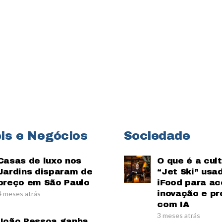
is e Negócios
Sociedade
Casas de luxo nos
O que é a cul
Jardins disparam de
“Jet Ski” usa
preço em São Paulo
iFood para ac
inovação e pr
4 meses atrás
com IA
3 meses atrás
João Pessoa ganha