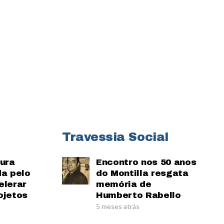
Travessia Social
tura
Encontro nos 50 anos
da pelo
do Montilla resgata
elerar
memória de
ojetos
Humberto Rabello
5 meses atrás