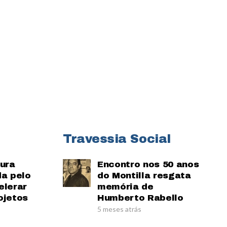
Travessia Social
tura
Encontro nos 50 anos
da pelo
do Montilla resgata
elerar
memória de
ojetos
Humberto Rabello
5 meses atrás