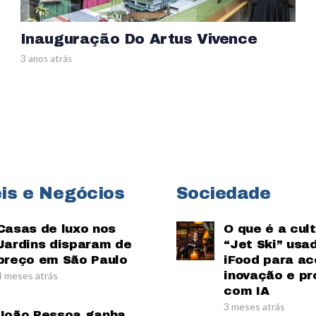
Inauguração Do Artus Vivence
3 anos atrás
is e Negócios
Sociedade
Casas de luxo nos
O que é a cul
Jardins disparam de
“Jet Ski” usa
preço em São Paulo
iFood para ac
inovação e pr
4 meses atrás
com IA
3 meses atrás
João Pessoa ganha