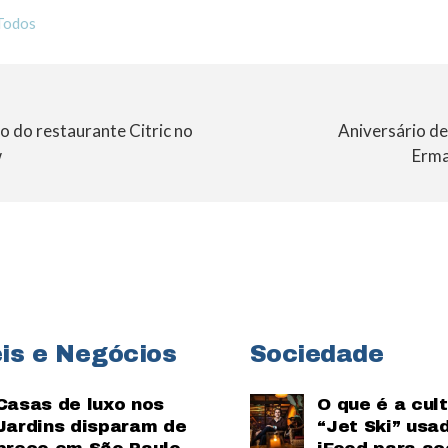
Todos
o do restaurante Citric no
Aniversário de
w
Erma
is e Negócios
Sociedade
Casas de luxo nos
O que é a cul
Jardins disparam de
“Jet Ski” usa