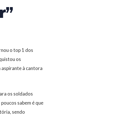
r”
rnou o top 1 dos
quistou os
 aspirante à cantora
ara os soldados
e poucos sabem é que
tória, sendo