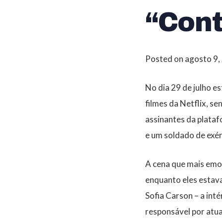
“Cont
Posted on
agosto 9,
No dia 29 de julho e
filmes da Netflix, s
assinantes da plataf
e um soldado de exé
A cena que mais emo
enquanto eles estav
Sofia Carson – a inté
responsável por atua