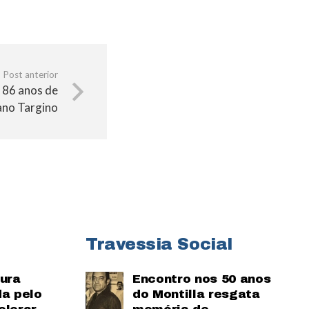
Post anterior
 86 anos de
no Targino
Travessia Social
tura
Encontro nos 50 anos
da pelo
do Montilla resgata