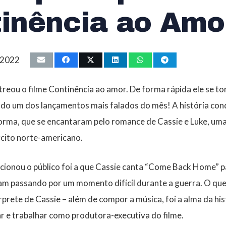
inência ao Amo
 2022
streou o filme Continência ao amor. De forma rápida ele se to
endo um dos lançamentos mais falados do mês! A história con
orma, que se encantaram pelo romance de Cassie e Luke, uma
rcito norte-americano.
cionou o público foi a que Cassie canta “Come Back Home” p
am passando por um momento difícil durante a guerra. O qu
rprete de Cassie – além de compor a música, foi a alma da his
r e trabalhar como produtora-executiva do filme.