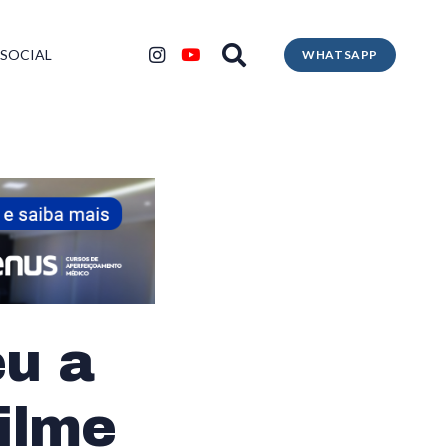
 SOCIAL
WHATSAPP
eu a
filme