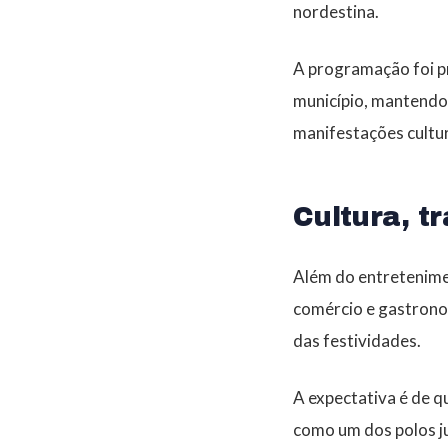
nordestina.
A programação foi pr
município, mantendo 
manifestações cultur
Cultura, 
Além do entretenime
comércio e gastronom
das festividades.
A expectativa é de q
como um dos polos ju