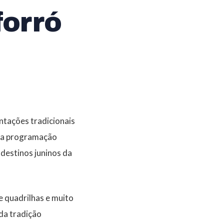
forró
ntações tradicionais
u a programação
destinos juninos da
 quadrilhas e muito
da tradição