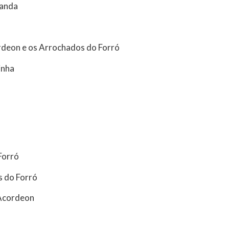
Banda
rdeon e os Arrochados do Forró
inha
Forró
 do Forró
Acordeon