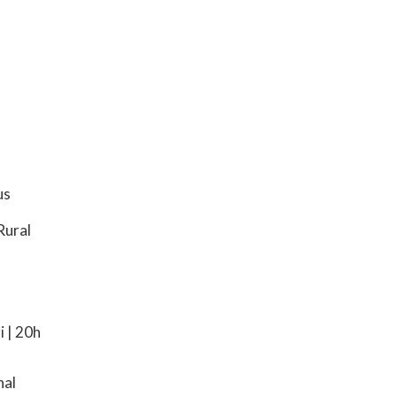
us
Rural
i | 20h
nal