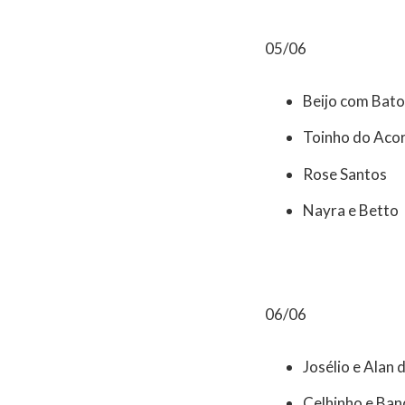
05/06
Beijo com Bat
Toinho do Aco
Rose Santos
Nayra e Betto
06/06
Josélio e Alan
Celhinho e Ba