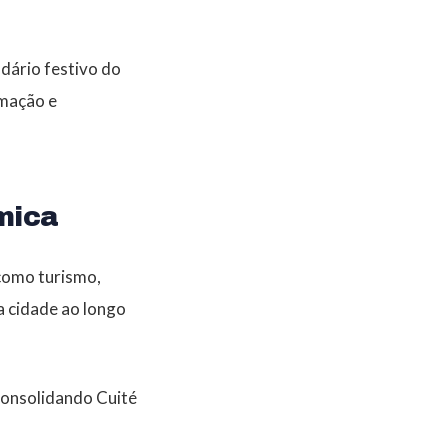
ndário festivo do
imação e
mica
como turismo,
a cidade ao longo
consolidando Cuité