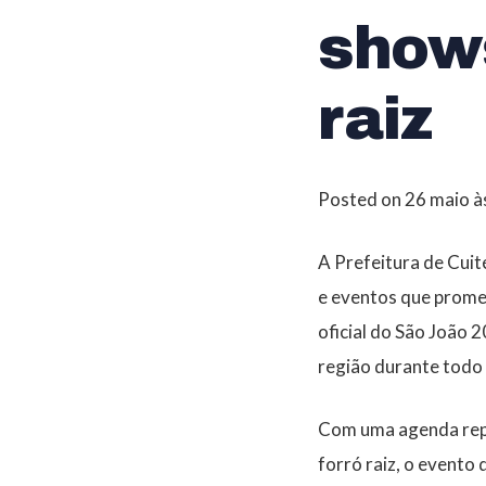
shows
raiz
Posted on
26 maio à
A Prefeitura de Cuit
e eventos que prome
oficial do São João 
região durante tod
Com uma agenda reple
forró raiz, o evento