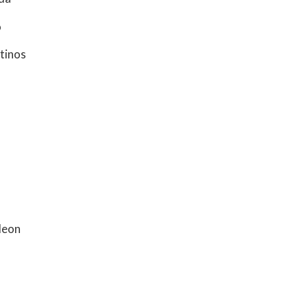
o
tinos
deon