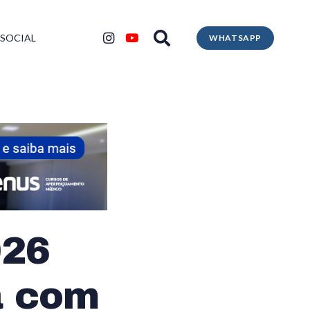
 SOCIAL
WHATSAPP
026
a com