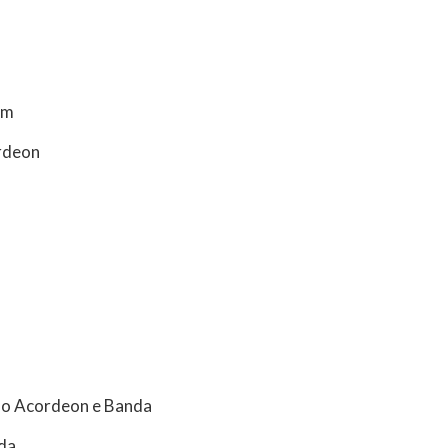
om
rdeon
 do Acordeon e Banda
nda