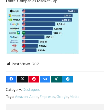
Fonte: Companies Market Cap
Post Views:
787
Category:
Destaques
Tags:
Amazon
,
Apple
,
Empresas
,
Google
,
Metta