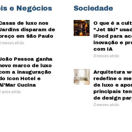
is e Negócios
Sociedade
Casas de luxo nos
O que é a cul
Jardins disparam de
“Jet Ski” usa
preço em São Paulo
iFood para ac
inovação e pr
4 meses atrás
com IA
3 meses atrás
João Pessoa ganha
novo marco de luxo
com a inauguração
Arquitetura w
do Icon Hotel e
redefine o m
Al’Mar Cucina
de luxo e apo
principais te
2 anos atrás
de design par
3 meses atrás