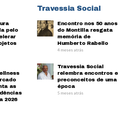
Travessia Social
tura
Encontro nos 50 anos
da pelo
do Montilla resgata
elerar
memória de
ojetos
Humberto Rabello
4 meses atrás
Travessia Social
ellness
relembra encontros e
ercado
preconceitos de uma
nta as
época
ndências
5 meses atrás
a 2026