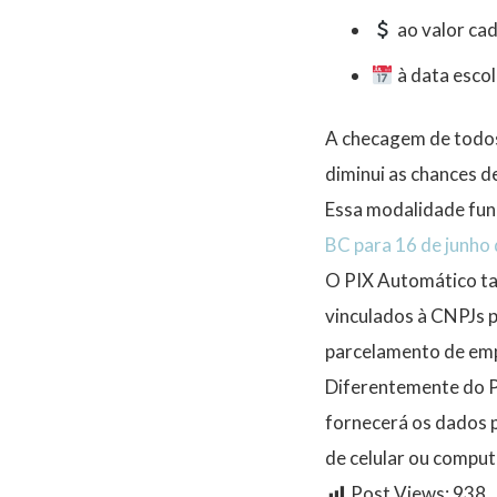
ao valor cad
à data escol
A checagem de todos
diminui as chances 
Essa modalidade fun
BC para 16 de junho
O PIX Automático t
vinculados à CNPJs p
parcelamento de emp
Diferentemente do P
fornecerá os dados p
de celular ou comput
Post Views:
938