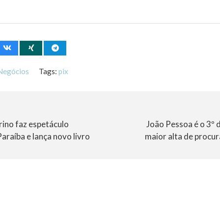
Negócios
Tags:
pix
rino faz espetáculo
João Pessoa é o 3º 
Paraíba e lança novo livro
maior alta de procu