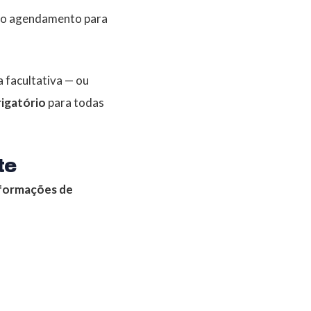
e o agendamento para
 facultativa — ou
rigatório
para todas
te
nformações de