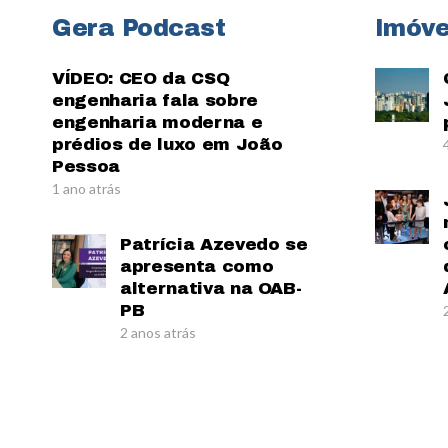
Gera Podcast
Imóve
VÍDEO: CEO da CSQ
engenharia fala sobre
engenharia moderna e
prédios de luxo em João
Pessoa
1 ano atrás
Patrícia Azevedo se
apresenta como
alternativa na OAB-
PB
2 anos atrás