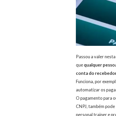
Passou a valer nest
que
qualquer pesso
conta do recebedor
Funciona, por exempl
automatizar os pag
O pagamento para ou
CNPJ, também pode s
personal trainer e p