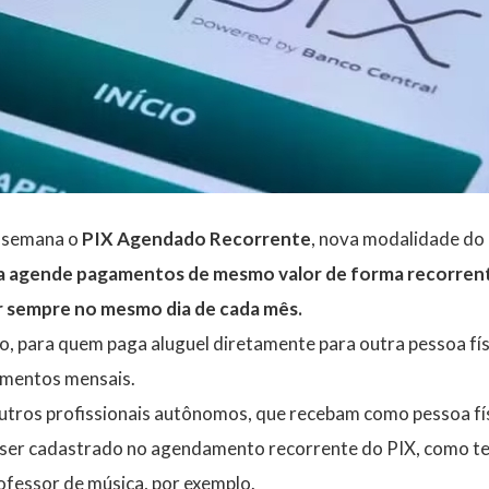
a semana o
PIX Agendado Recorrente
, nova modalidade do
a agende pagamentos de mesmo valor de forma recorrente
 sempre no mesmo dia de cada mês.
o, para quem paga aluguel diretamente para outra pessoa fís
amentos mensais.
tros profissionais autônomos, que recebam como pessoa fís
er cadastrado no agendamento recorrente do PIX, como ter
rofessor de música, por exemplo.