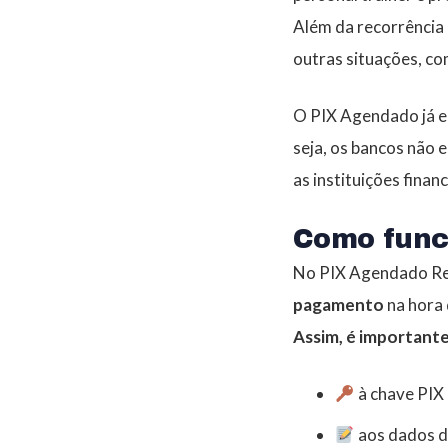
Além da recorrência
outras situações, co
O PIX Agendado já er
seja, os bancos não 
as instituições finan
Como func
No PIX Agendado Re
pagamento
na hora 
Assim, é importante
à chave PIX
aos dados d