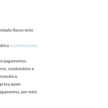
gendado Recorrente
mático —
previsto pelo
com pagamentos
ares, condomínios e
utomático.
mpresa quem
 pagamentos, por meio