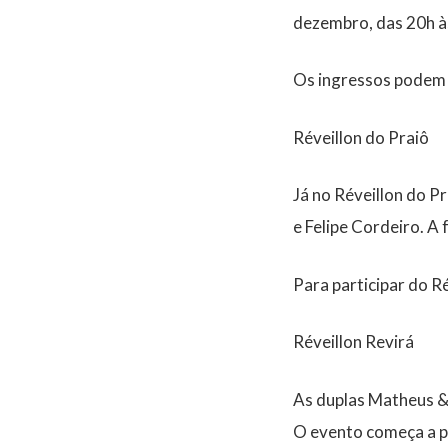
dezembro, das 20h às
Os ingressos podem
Réveillon do Praiô
Já no Réveillon do Pr
e Felipe Cordeiro. A
Para participar do R
Réveillon Revirá
As duplas Matheus &
O evento começa a pa