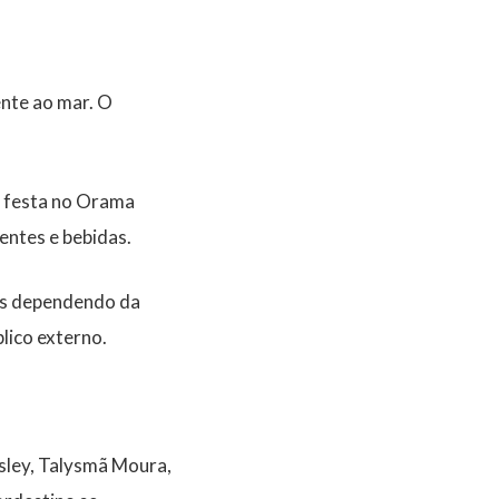
ente ao mar. O
a festa no Orama
entes e bebidas.
ais dependendo da
lico externo.
esley, Talysmã Moura,