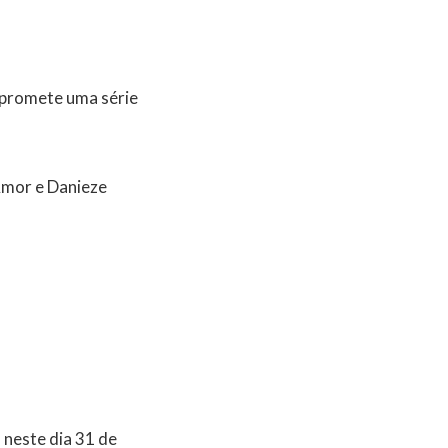
 promete uma série
Amor e Danieze
 neste dia 31 de