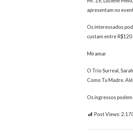
Mr. Zé, Luciene Melo
apresentam no even
Os interessados pod
custam entre R$120
Miramar
O Trio Surreal, Sara
Como Tu Madre. Além
Os ingressos podem
Post Views:
2.17