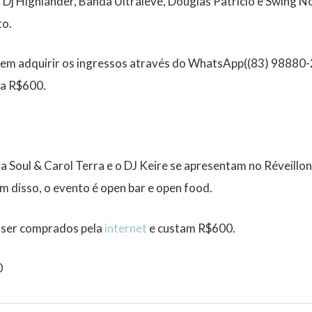
, Dj Highlander, Banda Ultraleve, Douglas Patrício e Swing N
to.
em adquirir os ingressos através do WhatsApp((83) 98880-
 a R$600.
ha Soul & Carol Terra e o DJ Keire se apresentam no Réveill
 disso, o evento é open bar e open food.
 ser comprados pela
internet
e custam R$600.
0