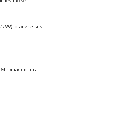
ordestino se
2799), os ingressos
on Miramar do Loca