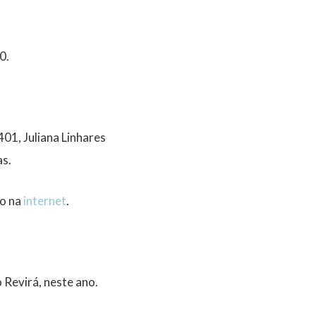
0.
401, Juliana Linhares
as.
do na
internet
.
Revirá, neste ano.