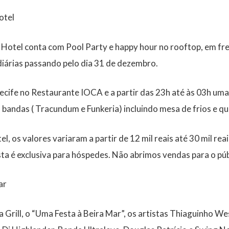
otel
 Hotel conta com Pool Party e happy hour no rooftop, em fr
iárias passando pelo dia 31 de dezembro.
Recife no Restaurante IOCA e a partir das 23h até às 03h um
bandas ( Tracundum e Funkeria) incluindo mesa de frios e qu
l, os valores variaram a partir de 12 mil reais até 30 mil re
esta é exclusiva para hóspedes. Não abrimos vendas para o púb
ar
a Grill, o “Uma Festa à Beira Mar”, os artistas Thiaguinho W