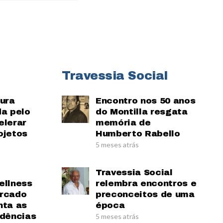
Travessia Social
tura
Encontro nos 50 anos
da pelo
do Montilla resgata
elerar
memória de
ojetos
Humberto Rabello
5 meses atrás
Travessia Social
ellness
relembra encontros e
ercado
preconceitos de uma
nta as
época
ndências
5 meses atrás