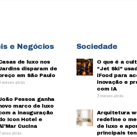
is e Negócios
Sociedade
Casas de luxo nos
O que é a cul
Jardins disparam de
“Jet Ski” usa
preço em São Paulo
iFood para ac
inovação e pr
4 meses atrás
com IA
3 meses atrás
João Pessoa ganha
novo marco de luxo
com a inauguração
Arquitetura w
do Icon Hotel e
redefine o m
Al’Mar Cucina
de luxo e apo
principais te
2 anos atrás