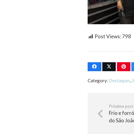
Post Views:
798
Category:
Destaques
,
Próximo post
Frio e forr
do São Joã