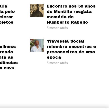
tura
Encontro nos 50 anos
da pelo
do Montilla resgata
elerar
memória de
ojetos
Humberto Rabello
5 meses atrás
Travessia Social
ellness
relembra encontros e
ercado
preconceitos de uma
nta as
época
ndências
5 meses atrás
a 2026