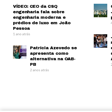
VÍDEO: CEO da CSQ
engenharia fala sobre
engenharia moderna e
prédios de luxo em João
Pessoa
1 ano atrás
Patrícia Azevedo se
apresenta como
alternativa na OAB-
PB
2 anos atrás