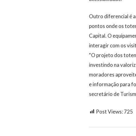
Outro diferencial é 
pontos onde os toten
Capital. O equipame
interagir com os visi
“O projeto dos tote
investindo na valori
moradores aproveitem
e informação para fo
secretário de Turism
Post Views:
725