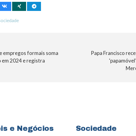
Sociedade
e empregos formais soma
Papa Francisco rece
o em 2024 e registra
‘papamóvel’
Mer
is e Negócios
Sociedade