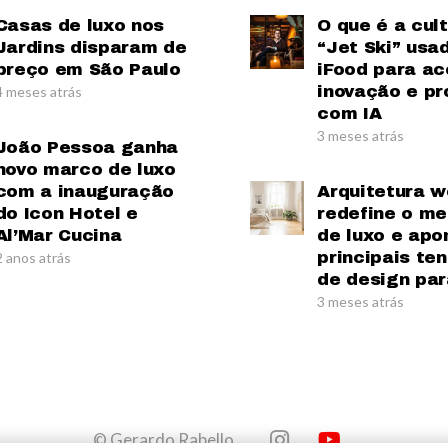
Casas de luxo nos
O que é a cul
Jardins disparam de
“Jet Ski” usa
preço em São Paulo
iFood para ac
inovação e pr
4 meses atrás
com IA
3 meses atrás
João Pessoa ganha
novo marco de luxo
com a inauguração
Arquitetura w
do Icon Hotel e
redefine o m
Al’Mar Cucina
de luxo e apo
principais te
2 anos atrás
de design par
3 meses atrás
© Gerardo Rabello