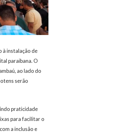
o à instalação de
tal paraibana. O
Tambaú, ao lado do
totens serão
indo praticidade
as para facilitar o
com a inclusão e