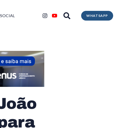
 SOCIAL
WHATSAPP
 João
 para