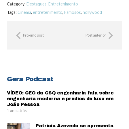
Category:
Destaques
,
Entretenimento
Tags:
Cinema
,
entretenimento
,
Famosos
,
hollywood
Próximo post
Post anterior
Gera Podcast
VÍDEO: CEO da CSQ engenharia fala sobre
engenharia moderna e prédios de luxo em
João Pessoa
1 ano atrás
Patrícia Azevedo se apresenta