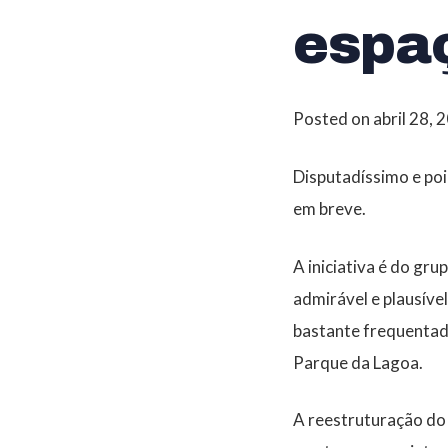
espa
Posted on
abril 28, 
Disputadíssimo e poi
em breve.
A iniciativa é do gr
admirável e plausível
bastante frequentado
Parque da Lagoa.
A reestruturação do 