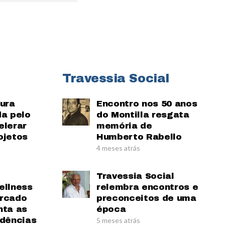
Travessia Social
tura
Encontro nos 50 anos
da pelo
do Montilla resgata
elerar
memória de
ojetos
Humberto Rabello
4 meses atrás
Travessia Social
ellness
relembra encontros e
ercado
preconceitos de uma
nta as
época
ndências
5 meses atrás