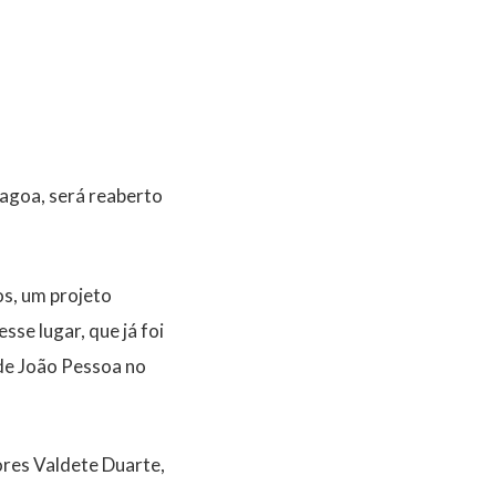
Lagoa, será reaberto
os, um projeto
sse lugar, que já foi
 de João Pessoa no
ores Valdete Duarte,