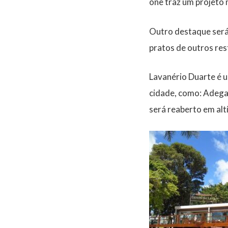
one traz um projeto
Outro destaque será
pratos de outros res
Lavanério Duarte é u
cidade, como: Adega
será reaberto em altí