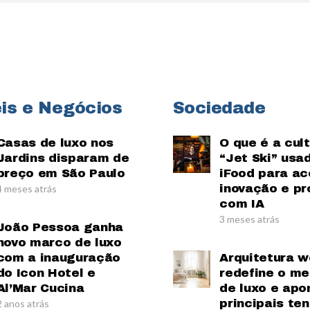
is e Negócios
Sociedade
Casas de luxo nos
O que é a cul
Jardins disparam de
“Jet Ski” usa
preço em São Paulo
iFood para ac
inovação e pr
4 meses atrás
com IA
3 meses atrás
João Pessoa ganha
novo marco de luxo
com a inauguração
Arquitetura w
do Icon Hotel e
redefine o m
Al’Mar Cucina
de luxo e apo
principais te
2 anos atrás