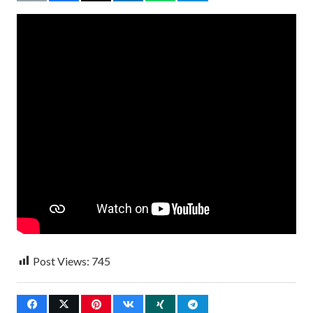
Post Views:
745