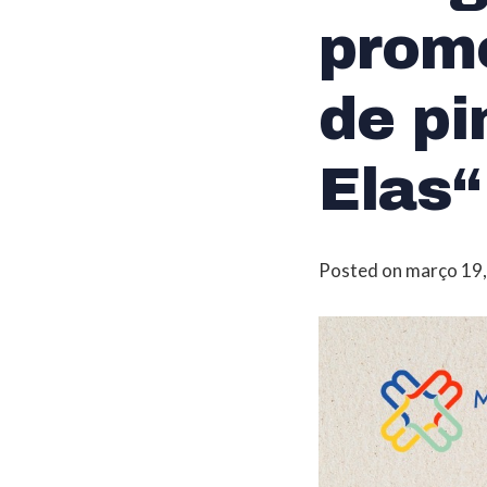
promo
de pi
Elas“
Posted on
março 19