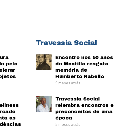
Travessia Social
tura
Encontro nos 50 anos
da pelo
do Montilla resgata
elerar
memória de
ojetos
Humberto Rabello
5 meses atrás
Travessia Social
ellness
relembra encontros e
ercado
preconceitos de uma
nta as
época
ndências
5 meses atrás