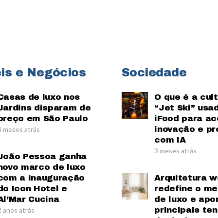
is e Negócios
Sociedade
Casas de luxo nos
O que é a cul
Jardins disparam de
“Jet Ski” usa
preço em São Paulo
iFood para ac
inovação e pr
4 meses atrás
com IA
3 meses atrás
João Pessoa ganha
novo marco de luxo
com a inauguração
Arquitetura w
do Icon Hotel e
redefine o m
Al’Mar Cucina
de luxo e apo
principais te
2 anos atrás