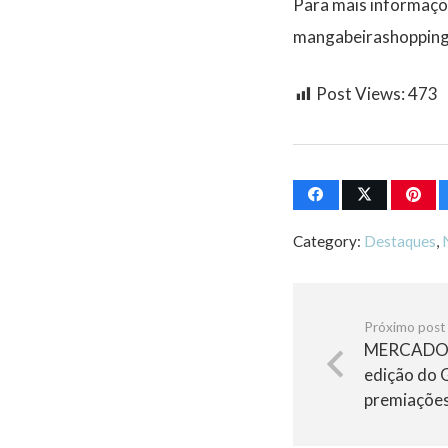
Para mais informaçõe
mangabeirashopping.
Post Views:
473
Category:
Destaques
,
Próximo post
MERCADO 
edição do 
premiações