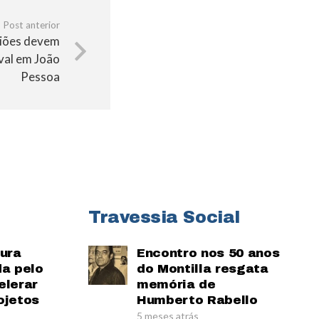
Post anterior
liões devem
val em João
Pessoa
Travessia Social
tura
Encontro nos 50 anos
da pelo
do Montilla resgata
elerar
memória de
ojetos
Humberto Rabello
5 meses atrás