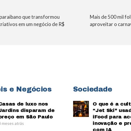
paraibano que transformou
Mais de 500 mil fo
criativos em um negócio de R$
aproveitar o carna
is e Negócios
Sociedade
Casas de luxo nos
O que é a cul
Jardins disparam de
“Jet Ski” usa
preço em São Paulo
iFood para ac
inovação e pr
4 meses atrás
com IA