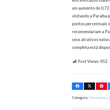
entrevistados manif
um aumento de 0,72 p
visitando a Paraíba 
pontos percentuais o
recomendariam a Par
seus atrativos natur
completa está dispo
Post Views:
452
Category:
Destaques
,