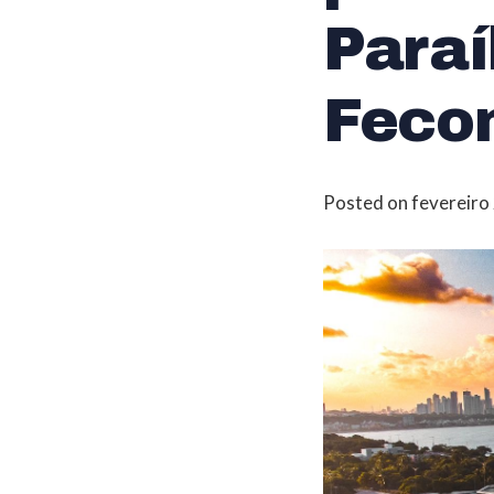
Paraí
Feco
Posted on
fevereiro