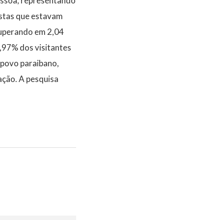
essoa, representando
istas que estavam
 superando em 2,04
,97% dos visitantes
 povo paraibano,
ação. A pesquisa