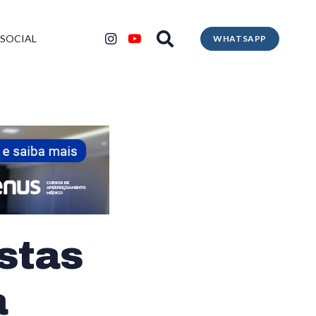
 SOCIAL
WHATSAPP
stas
à