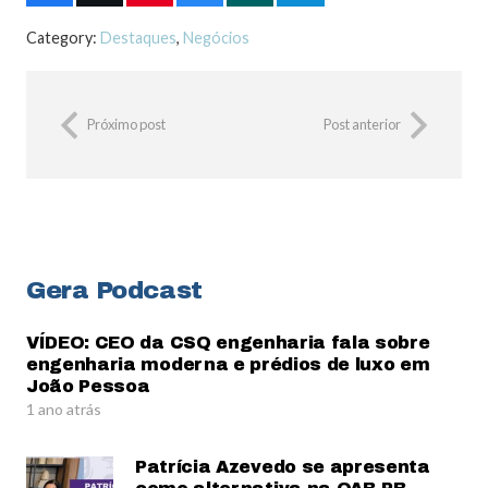
Category:
Destaques
,
Negócios
Próximo post
Post anterior
Gera Podcast
VÍDEO: CEO da CSQ engenharia fala sobre
engenharia moderna e prédios de luxo em
João Pessoa
1 ano atrás
Patrícia Azevedo se apresenta