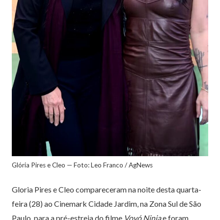
Glória Pires e Cleo — Foto: Leo Franco / AgNews
Gloria Pires e Cleo compareceram na noite desta quarta-
feira (28) ao Cinemark Cidade Jardim, na Zona Sul de São
Paulo, para a pré-estreia do filme
Vovó Ninja
e foram