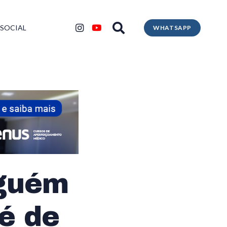
 SOCIAL
WHATSAPP
nguém
é de