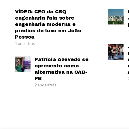
VÍDEO: CEO da CSQ
engenharia fala sobre
engenharia moderna e
prédios de luxo em João
Pessoa
1 ano atrás
Patrícia Azevedo se
apresenta como
alternativa na OAB-
PB
2 anos atrás