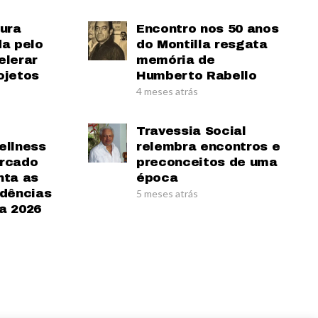
tura
Encontro nos 50 anos
da pelo
do Montilla resgata
elerar
memória de
ojetos
Humberto Rabello
4 meses atrás
Travessia Social
ellness
relembra encontros e
ercado
preconceitos de uma
nta as
época
ndências
5 meses atrás
a 2026