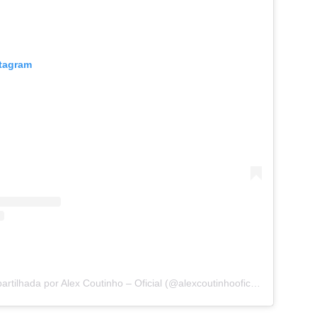
stagram
Uma publicação compartilhada por Alex Coutinho – Oficial (@alexcoutinhooficialrj)