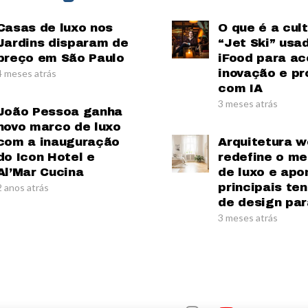
Casas de luxo nos
O que é a cul
Jardins disparam de
“Jet Ski” usa
preço em São Paulo
iFood para ac
inovação e pr
4 meses atrás
com IA
3 meses atrás
João Pessoa ganha
novo marco de luxo
com a inauguração
Arquitetura w
do Icon Hotel e
redefine o m
Al’Mar Cucina
de luxo e apo
principais te
2 anos atrás
de design par
3 meses atrás