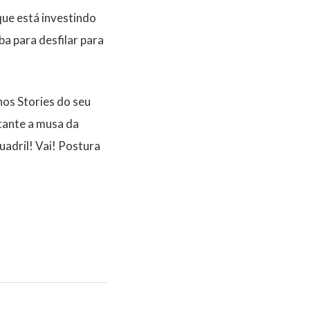
que está investindo
a para desfilar para
nos Stories do seu
stante a musa da
adril! Vai! Postura