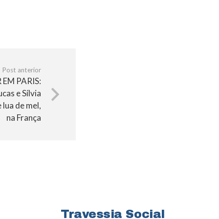
Post anterior
EM PARIS:
cas e Sílvia
 lua de mel,
na França
Travessia Social