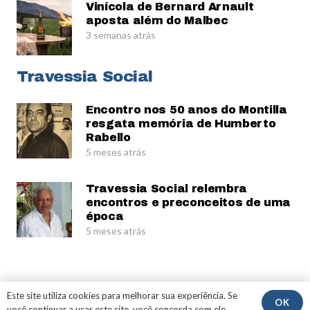
Vinícola de Bernard Arnault
aposta além do Malbec
3 semanas atrás
Travessia Social
Encontro nos 50 anos do Montilla
resgata memória de Humberto
Rabello
5 meses atrás
Travessia Social relembra
encontros e preconceitos de uma
época
5 meses atrás
© Gerardo Rabello
Este site utiliza cookies para melhorar sua experiência. Se
OK
você continuar a usar este site, você concorda com ele.