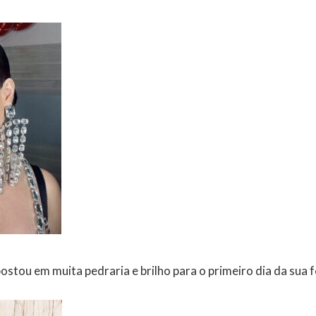
ostou em muita pedraria e brilho para o primeiro dia da sua 