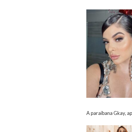
A paraibana Gkay, ap