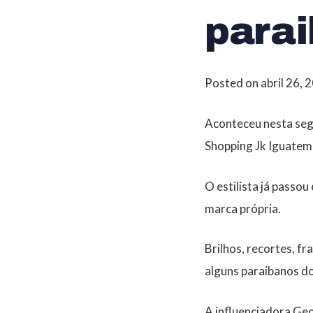
para
Posted on
abril 26, 
Aconteceu nesta segu
Shopping Jk Iguatem
O estilista já passo
marca própria.
Brilhos, recortes, f
alguns paraibanos d
A influenciadora Geo