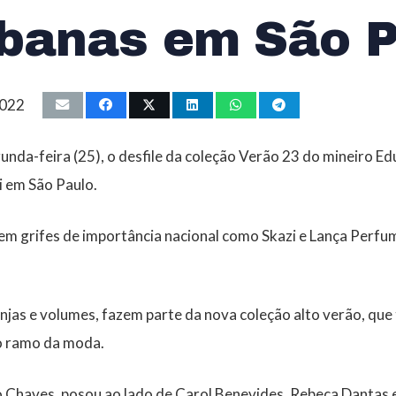
ibanas em São P
2022
nda-feira (25), o desfile da coleção Verão 23 do mineiro 
i em São Paulo.
u em grifes de importância nacional como Skazi e Lança Perfu
ranjas e volumes, fazem parte da nova coleção alto verão, que
o ramo da moda.
 Chaves, posou ao lado de Carol Benevides, Rebeca Dantas e