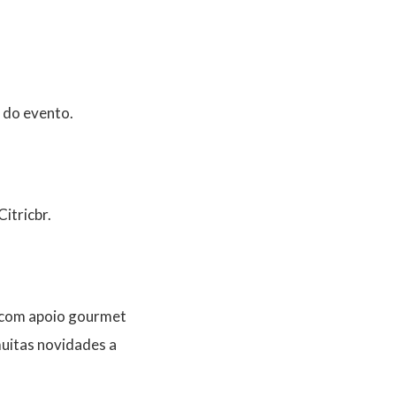
 do evento.
itricbr.
g com apoio gourmet
muitas novidades a