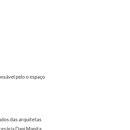
onsável pelo o espaço
ados das arquitetas
esária Dani Manita.