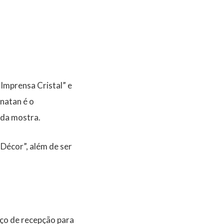
 Imprensa Cristal” e
natan é o
 da mostra.
Décor”, além de ser
aço de recepção para