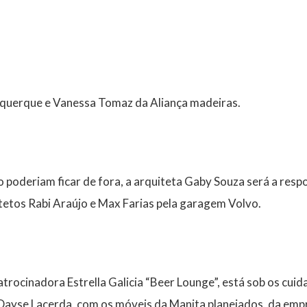
querque e Vanessa Tomaz da Aliança madeiras.
o poderiam ficar de fora, a arquiteta Gaby Souza será a resp
itetos Rabi Araújo e Max Farias pela garagem Volvo.
trocinadora Estrella Galicia “Beer Lounge”, está sob os cuid
yse Lacerda, com os móveis da Manita planejados, da empr