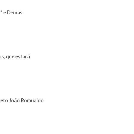
a” e Demas
s, que estará
uiteto João Romualdo