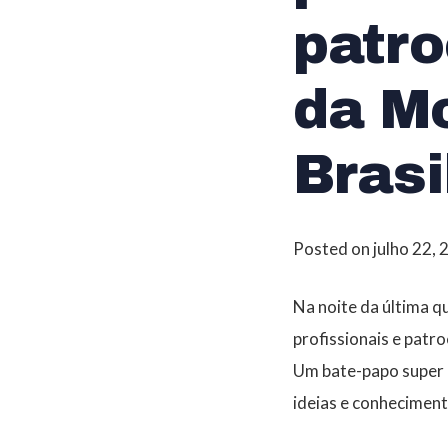
patro
da M
Brasi
Posted on
julho 22,
Na noite da última q
profissionais e patr
Um bate-papo super d
ideias e conheciment