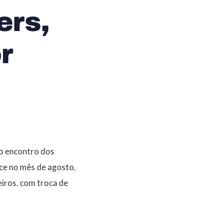
ers,
r
 o encontro dos
ece no mês de agosto.
eiros. com troca de