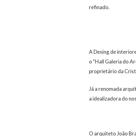
refinado.
A Desing de interiore
o “Hall Galeria do 
proprietário da Cris
Já a renomada arquit
a idealizadora do no
O arquiteto João Bra