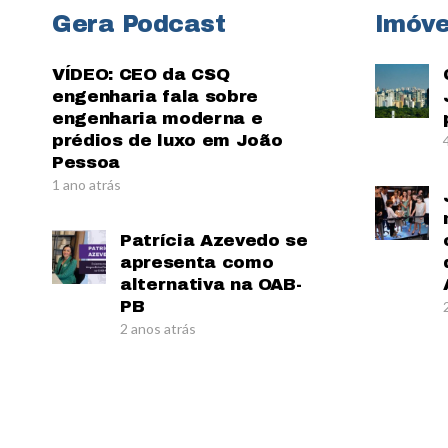
Gera Podcast
Imóve
VÍDEO: CEO da CSQ
engenharia fala sobre
engenharia moderna e
prédios de luxo em João
Pessoa
1 ano atrás
Patrícia Azevedo se
apresenta como
alternativa na OAB-
PB
2 anos atrás