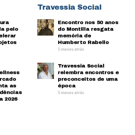
Travessia Social
tura
Encontro nos 50 anos
da pelo
do Montilla resgata
elerar
memória de
ojetos
Humberto Rabello
5 meses atrás
Travessia Social
ellness
relembra encontros e
ercado
preconceitos de uma
nta as
época
ndências
5 meses atrás
a 2026