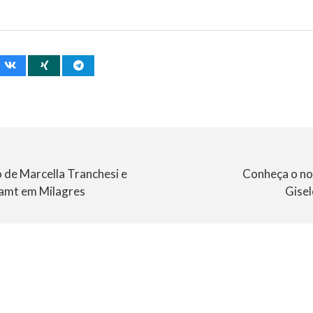
de Marcella Tranchesi e
Conheça o no
amt em Milagres
Gise