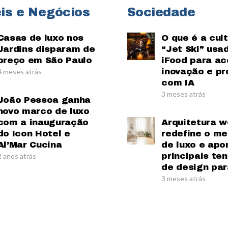
is e Negócios
Sociedade
Casas de luxo nos
O que é a cul
Jardins disparam de
“Jet Ski” usa
preço em São Paulo
iFood para ac
inovação e pr
4 meses atrás
com IA
3 meses atrás
João Pessoa ganha
novo marco de luxo
com a inauguração
Arquitetura w
do Icon Hotel e
redefine o m
Al’Mar Cucina
de luxo e apo
principais te
2 anos atrás
de design par
3 meses atrás